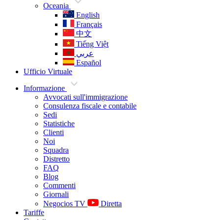
Oceania
English
Français
中文
Tiếng Việt
عربي
Español
Ufficio Virtuale
Informazione
Avvocati sull'immigrazione
Consulenza fiscale e contabile
Sedi
Statistiche
Clienti
Noi
Squadra
Distretto
FAQ
Blog
Commenti
Giornali
Negocios TV
Diretta
Tariffe