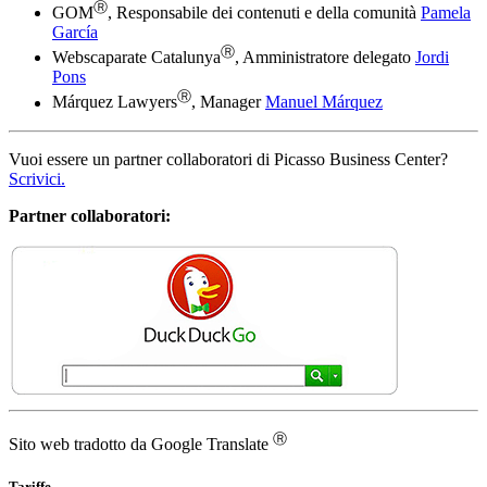
Ⓡ
GOM
, Responsabile dei contenuti e della comunità
Pamela
García
Ⓡ
Webscaparate Catalunya
, Amministratore delegato
Jordi
Pons
Ⓡ
Márquez Lawyers
, Manager
Manuel Márquez
Vuoi essere un partner collaboratori di Picasso Business Center?
Scrivici.
Partner collaboratori:
Ⓡ
Sito web tradotto da Google Translate
Tariffe
Base
9€ / mese + iva
Avanzato
61,67€ / mese + iva
Piena
120€ / mese + iva