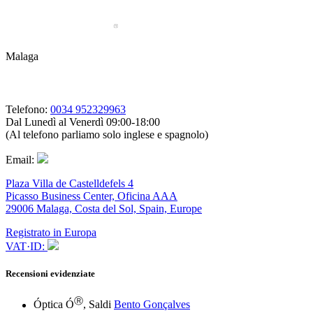
Malaga
Telefono:
0034 952329963
Dal Lunedì al Venerdì 09:00-18:00
(Al telefono parliamo solo inglese e spagnolo)
Email:
Plaza Villa de Castelldefels 4
Picasso Business Center, Oficina AAA
29006 Malaga, Costa del Sol, Spain, Europe
Registrato in Europa
VAT·ID:
Recensioni evidenziate
Ⓡ
Óptica Ó
, Saldi
Bento Gonçalves