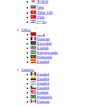
한국어
ไทย
Tiếng Việt
Türk
עִברִית
Africa
عربي
Français
Kiswahili
English
Kinyarwanda
Português
Español
America
Español
Español
Español
Español
English
Português
Français