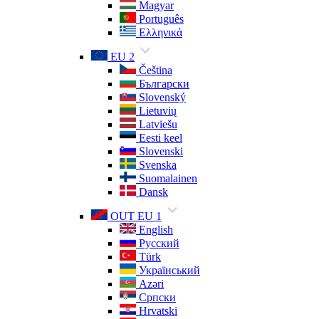
Magyar
Português
Ελληνικά
EU 2
Čeština
Български
Slovenský
Lietuvių
Latviešu
Eesti keel
Slovenski
Svenska
Suomalainen
Dansk
OUT EU 1
English
Русский
Türk
Український
Azəri
Српски
Hrvatski