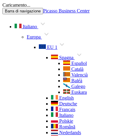
Caricamento...
Picasso Business Center
Barra di navigazione
Italiano
Europa
EU 1
Spagna
Español
Català
Valencià
Baléà
Galego
Euskara
English
Deutsche
Français
Italiano
Polskie
Română
Nederlands