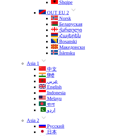
Shqipe
OUT EU 2
Norsk
Беларуская
ქართული
Հայերեն
Bosanski
Македонски
Íslensku
Asia 1
中文
हिंदी
عربي
English
Indonesia
Melayu
বাংলা
اردو
Asia 2
Русский
日本