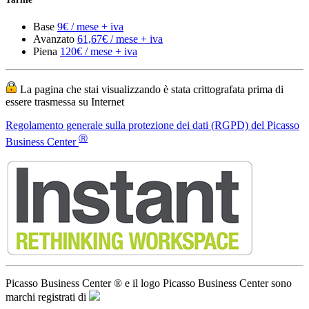
La pagina che stai visualizzando è stata crittografata prima di
essere trasmessa su Internet
Regolamento generale sulla protezione dei dati (RGPD) del Picasso
Ⓡ
Business Center
Picasso Business Center ® e il logo Picasso Business Center sono
marchi registrati di
Servizi di ufficio virtuale
Indirizzo commerciale europeo
Progettazione web di base
Numeri di telefono europei
Numeri di fax europei
Invio di lettere dall'Europa
Domini .ES o .EU
Risponditore di chiamata
Gestione telefonica
Hosting europeo SSL/TLS
Wordpress/Prestashop