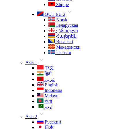
Shqipe
OUT EU 2
Norsk
Беларуская
ქართული
Հայերեն
Bosanski
Македонски
Íslensku
Asia 1
中文
हिंदी
عربي
English
Indonesia
Melayu
বাংলা
اردو
Asia 2
Русский
日本