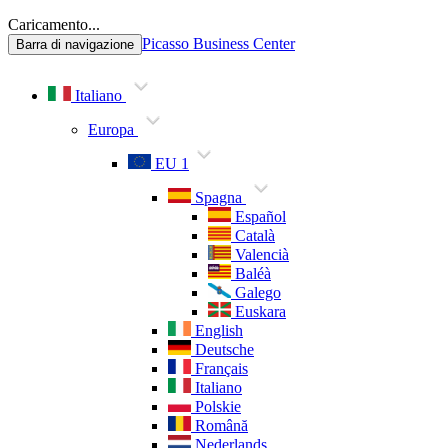
Caricamento...
Picasso Business Center
Barra di navigazione
Italiano
Europa
EU 1
Spagna
Español
Català
Valencià
Baléà
Galego
Euskara
English
Deutsche
Français
Italiano
Polskie
Română
Nederlands