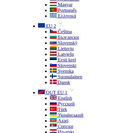
Magyar
Português
Ελληνικά
EU 2
Čeština
Български
Slovenský
Lietuvių
Latviešu
Eesti keel
Slovenski
Svenska
Suomalainen
Dansk
OUT EU 1
English
Русский
Türk
Український
Azəri
Српски
Hrvatski