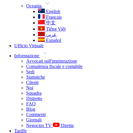
Oceania
English
Français
中文
Tiếng Việt
عربي
Español
Ufficio Virtuale
Informazione
Avvocati sull'immigrazione
Consulenza fiscale e contabile
Sedi
Statistiche
Clienti
Noi
Squadra
Distretto
FAQ
Blog
Commenti
Giornali
Negocios TV
Diretta
Tariffe