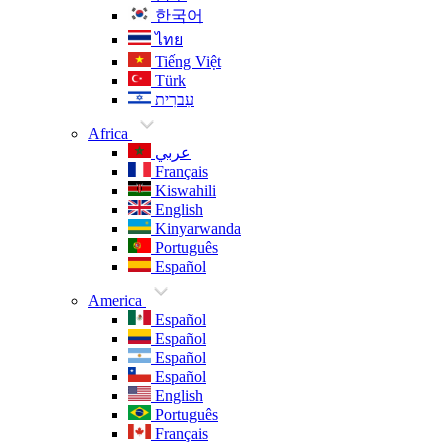
한국어
ไทย
Tiếng Việt
Türk
עִברִית
Africa
عربي
Français
Kiswahili
English
Kinyarwanda
Português
Español
America
Español
Español
Español
Español
English
Português
Français