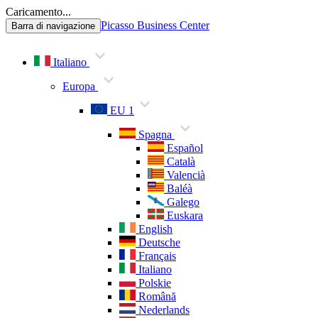
Caricamento...
Picasso Business Center
Barra di navigazione
Italiano
Europa
EU 1
Spagna
Español
Català
Valencià
Baléà
Galego
Euskara
English
Deutsche
Français
Italiano
Polskie
Română
Nederlands