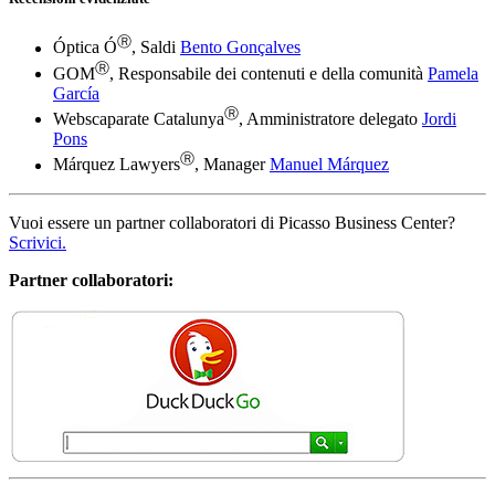
Ⓡ
Óptica Ó
, Saldi
Bento Gonçalves
Ⓡ
GOM
, Responsabile dei contenuti e della comunità
Pamela
García
Ⓡ
Webscaparate Catalunya
, Amministratore delegato
Jordi
Pons
Ⓡ
Márquez Lawyers
, Manager
Manuel Márquez
Vuoi essere un partner collaboratori di Picasso Business Center?
Scrivici.
Partner collaboratori:
Ⓡ
Sito web tradotto da Google Translate
Tariffe
Base
9€ / mese + iva
Avanzato
61,67€ / mese + iva