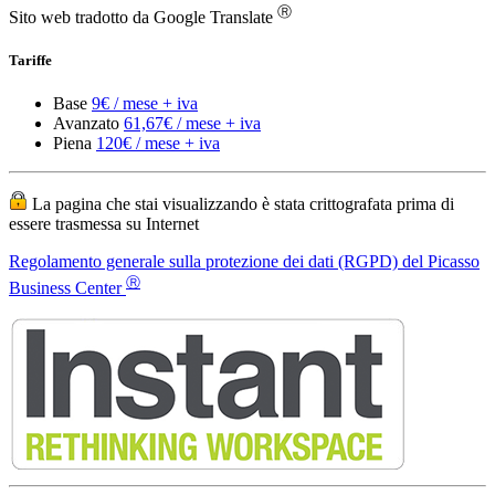
Piena
120€ / mese + iva
La pagina che stai visualizzando è stata crittografata prima di
essere trasmessa su Internet
Regolamento generale sulla protezione dei dati (RGPD) del Picasso
Ⓡ
Business Center
Picasso Business Center ® e il logo Picasso Business Center sono
marchi registrati di
Servizi di ufficio virtuale
Indirizzo commerciale europeo
Progettazione web di base
Numeri di telefono europei
Numeri di fax europei
Invio di lettere dall'Europa
Domini .ES o .EU
Risponditore di chiamata