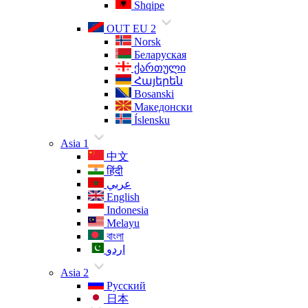
Shqipe
OUT EU 2
Norsk
Беларуская
ქართული
Հայերեն
Bosanski
Македонски
Íslensku
Asia 1
中文
हिंदी
عربي
English
Indonesia
Melayu
বাংলা
اردو
Asia 2
Русский
日本