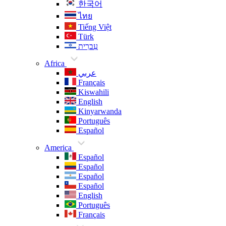
한국어
ไทย
Tiếng Việt
Türk
עִברִית
Africa
عربي
Français
Kiswahili
English
Kinyarwanda
Português
Español
America
Español
Español
Español
Español
English
Português
Français