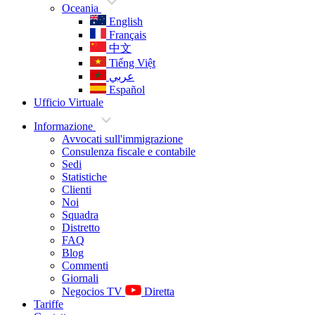
Oceania
English
Français
中文
Tiếng Việt
عربي
Español
Ufficio Virtuale
Informazione
Avvocati sull'immigrazione
Consulenza fiscale e contabile
Sedi
Statistiche
Clienti
Noi
Squadra
Distretto
FAQ
Blog
Commenti
Giornali
Negocios TV
Diretta
Tariffe