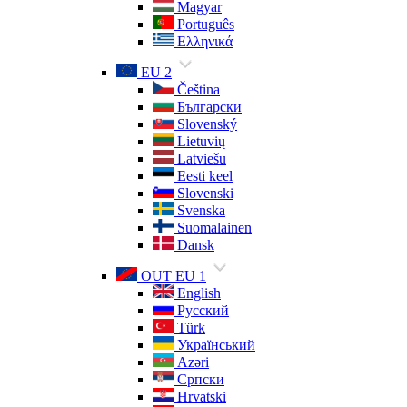
Magyar
Português
Ελληνικά
EU 2
Čeština
Български
Slovenský
Lietuvių
Latviešu
Eesti keel
Slovenski
Svenska
Suomalainen
Dansk
OUT EU 1
English
Русский
Türk
Український
Azəri
Српски
Hrvatski