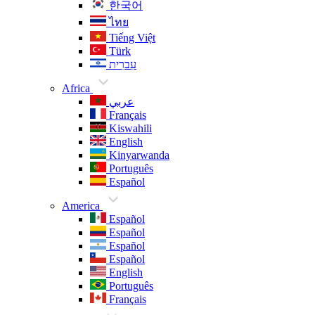
한국어
ไทย
Tiếng Việt
Türk
עִברִית
Africa
عربي
Français
Kiswahili
English
Kinyarwanda
Português
Español
America
Español
Español
Español
Español
English
Português
Français