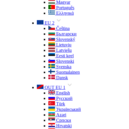
Magyar
Português
Ελληνικά
EU 2
Čeština
Български
Slovenský
Lietuvių
Latviešu
Eesti keel
Slovenski
Svenska
Suomalainen
Dansk
OUT EU 1
English
Русский
Türk
Український
Azəri
Српски
Hrvatski