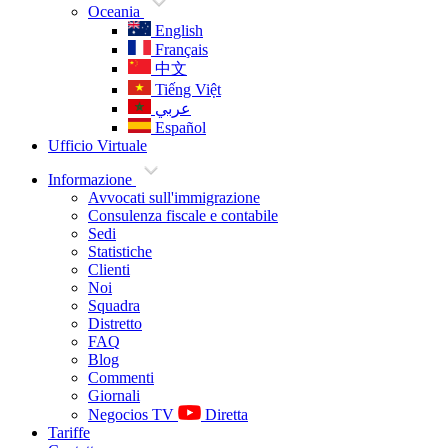
Oceania
English
Français
中文
Tiếng Việt
عربي
Español
Ufficio Virtuale
Informazione
Avvocati sull'immigrazione
Consulenza fiscale e contabile
Sedi
Statistiche
Clienti
Noi
Squadra
Distretto
FAQ
Blog
Commenti
Giornali
Negocios TV
Diretta
Tariffe