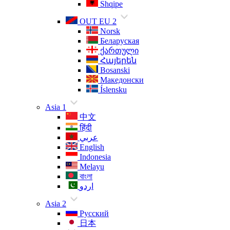
Shqipe
OUT EU 2
Norsk
Беларуская
ქართული
Հայերեն
Bosanski
Македонски
Íslensku
Asia 1
中文
हिंदी
عربي
English
Indonesia
Melayu
বাংলা
اردو
Asia 2
Русский
日本