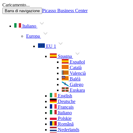
Caricamento...
Picasso Business Center
Barra di navigazione
Italiano
Europa
EU 1
Spagna
Español
Català
Valencià
Baléà
Galego
Euskara
English
Deutsche
Français
Italiano
Polskie
Română
Nederlands