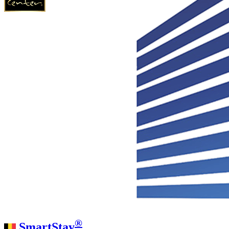
®
SmartStay